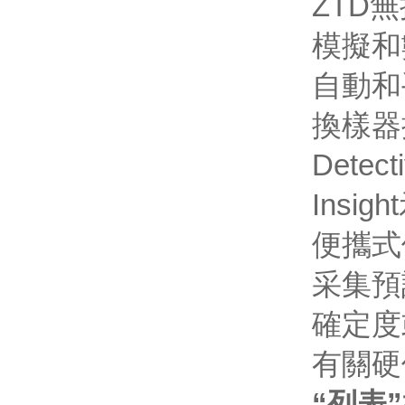
ZTD
模擬和
自動和
換樣器
Dete
Insi
便攜式
采集預
確定度
有關硬
“列表