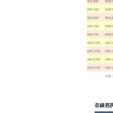
A65-BW
MAE
A65-GW
MAE
A65-NW
單次
A65-UW
MAE
A65-VW
MAES
A65-2YW
A65-
A65-3YW
A65-
A65-4YW
A65-
A65-5YW
A65-
注意
在線咨