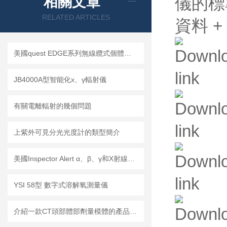
相關文章
儀的標
RELATED ARTICLES
資料
+
美國quest EDGE系列無線纜式個體噪聲劑量計EDGE-3 EDGE-4 EDGE-5
JB4000A型智能化х、γ輻射儀
有關電離輻射的幾個問題
上紫外可見分光光度計的類型簡介
美國Inspector Alert α、β、γ和X射線檢測儀
YSI 58型 數字式溶解氧測量儀
介紹一款CT頭部體部劑量模體的產品參數